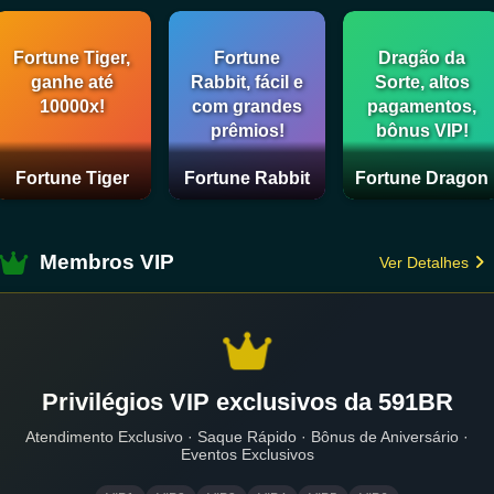
Fortune Tiger,
Fortune
Dragão da
ganhe até
Rabbit, fácil e
Sorte, altos
10000x!
com grandes
pagamentos,
prêmios!
bônus VIP!
Fortune Tiger
Fortune Rabbit
Fortune Dragon
Membros VIP
Ver Detalhes
Privilégios VIP exclusivos da 591BR
Atendimento Exclusivo · Saque Rápido · Bônus de Aniversário ·
Eventos Exclusivos