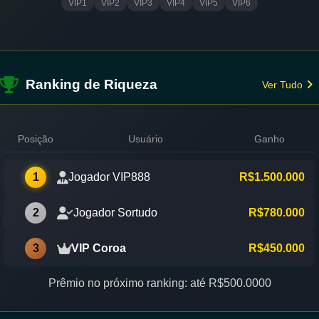
VIP1
VIP2
VIP3
VIP4
VIP5
VIP6
Ranking de Riqueza
Ver Tudo
Posição
Usuário
Ganho
1
Jogador VIP888
R$1.500.000
2
Jogador Sortudo
R$780.000
3
VIP Coroa
R$450.000
Prêmio no próximo ranking: até R$500.0000