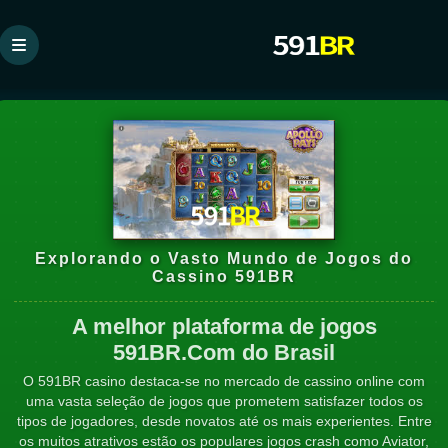
Explorando o Vasto Mundo de Jogos do
Cassino 591BR
A melhor plataforma de jogos
591BR.Com do Brasil
O 591BR сasino destaca-se no mercado de cassino online com
uma vasta seleção de jogos que prometem satisfazer todos os
tipos de jogadores, desde novatos até os mais experientes. Entre
os muitos atrativos estão os populares jogos crash como Aviator,