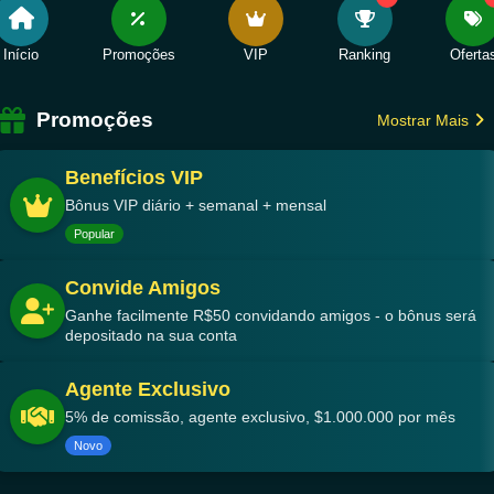
Início
Promoções
VIP
Ranking
Oferta
Promoções
Mostrar Mais
Benefícios VIP
Bônus VIP diário + semanal + mensal
Popular
Convide Amigos
Ganhe facilmente R$50 convidando amigos - o bônus será
depositado na sua conta
Agente Exclusivo
5% de comissão, agente exclusivo, $1.000.000 por mês
Novo