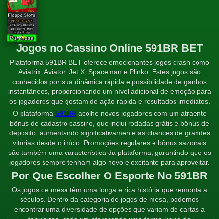
Jogos no Cassino Online 591BR BET
Plataforma 591BR BET oferece emocionantes jogos crash como
Aviatrix, Aviator, Jet X, Spaceman e Plinko. Estes jogos são
conhecidos por sua dinâmica rápida e possibilidade de ganhos
instantâneos, proporcionando um nível adicional de emoção para
os jogadores que gostam de ação rápida e resultados imediatos.
O plataforma
591BR
acolhe novos jogadores com um atraente
bônus de cadastro cassino, que inclui rodadas grátis e bônus de
depósito, aumentando significativamente as chances de grandes
vitórias desde o início. Promoções regulares e bônus sazonais
são também uma característica da plataforma, garantindo que os
jogadores sempre tenham algo novo e excitante para aproveitar.
Por Que Escolher O Esporte No 591BR
Os jogos de mesa têm uma longa e rica história que remonta a
séculos. Dentro da categoria de jogos de mesa, podemos
encontrar uma diversidade de opções que variam de cartas a